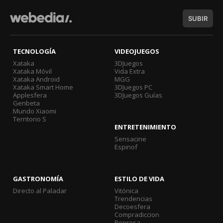
SUBIR
TECNOLOGÍA
VIDEOJUEGOS
Xataka
3DJuegos
Xataka Móvil
Vida Extra
Xataka Android
MGG
Xataka Smart Home
3DJuegos PC
Applesfera
3DJuegos Guías
Genbeta
Mundo Xiaomi
Territorio S
ENTRETENIMIENTO
Sensacine
Espinof
GASTRONOMÍA
ESTILO DE VIDA
Directo al Paladar
Vitónica
Trendencias
Decoesfera
Compradiccion
Poprosa