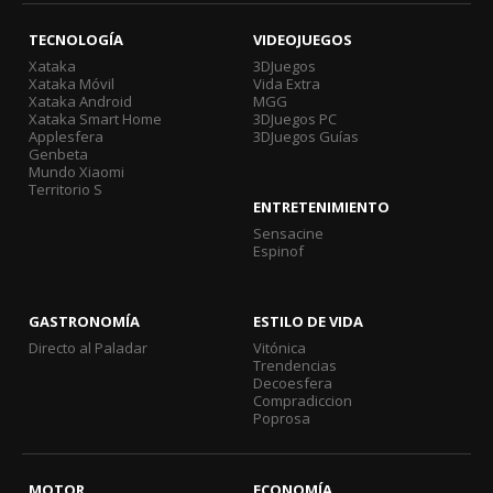
TECNOLOGÍA
VIDEOJUEGOS
Xataka
3DJuegos
Xataka Móvil
Vida Extra
Xataka Android
MGG
Xataka Smart Home
3DJuegos PC
Applesfera
3DJuegos Guías
Genbeta
Mundo Xiaomi
Territorio S
ENTRETENIMIENTO
Sensacine
Espinof
GASTRONOMÍA
ESTILO DE VIDA
Directo al Paladar
Vitónica
Trendencias
Decoesfera
Compradiccion
Poprosa
MOTOR
ECONOMÍA