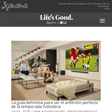
Contenidos contratados por la marca que se
menciona.
+info
La guía definitiva para ser el anfitrión perfecto
de la temporada futbolera
14 Jul, 2026
|
Aire Acondicionado
,
Electrodomésticos
,