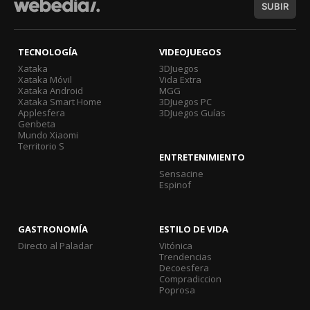
SUBIR
TECNOLOGÍA
VIDEOJUEGOS
Xataka
3DJuegos
Xataka Móvil
Vida Extra
Xataka Android
MGG
Xataka Smart Home
3DJuegos PC
Applesfera
3DJuegos Guías
Genbeta
Mundo Xiaomi
Territorio S
ENTRETENIMIENTO
Sensacine
Espinof
GASTRONOMÍA
ESTILO DE VIDA
Directo al Paladar
Vitónica
Trendencias
Decoesfera
Compradiccion
Poprosa