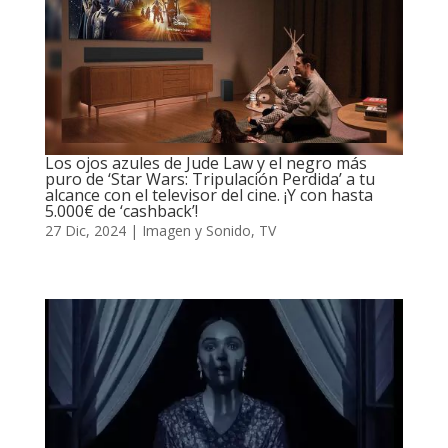
Los ojos azules de Jude Law y el negro más
puro de ‘Star Wars: Tripulación Perdida’ a tu
alcance con el televisor del cine. ¡Y con hasta
5.000€ de ‘cashback’!
27 Dic, 2024
|
Imagen y Sonido
,
TV