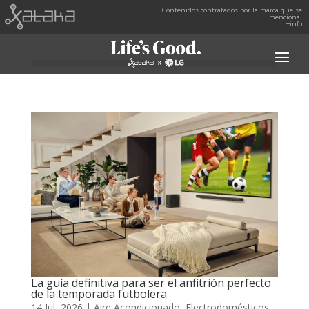
Contenidos contratados por la marca que se
menciona.
+info
La guía definitiva para ser el anfitrión perfecto
de la temporada futbolera
14 Jul, 2026
|
Aire Acondicionado
,
Electrodomésticos
,