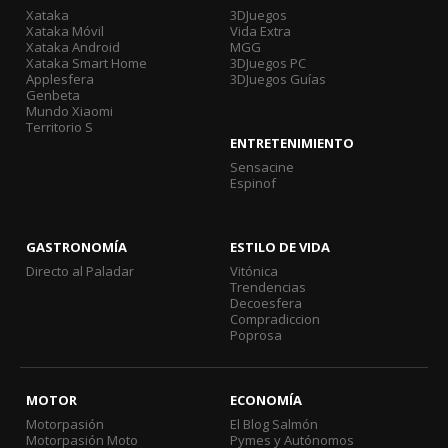
Xataka
3DJuegos
Xataka Móvil
Vida Extra
Xataka Android
MGG
Xataka Smart Home
3DJuegos PC
Applesfera
3DJuegos Guías
Genbeta
Mundo Xiaomi
Territorio S
ENTRETENIMIENTO
Sensacine
Espinof
GASTRONOMÍA
ESTILO DE VIDA
Directo al Paladar
Vitónica
Trendencias
Decoesfera
Compradiccion
Poprosa
MOTOR
ECONOMÍA
Motorpasión
El Blog Salmón
Motorpasión Moto
Pymes y Autónomos