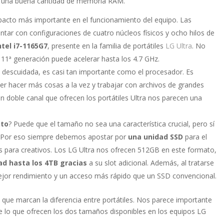
y una buena cantidad de memoria RAM.
impacto más importante en el funcionamiento del equipo. Las
tar con configuraciones de cuatro núcleos físicos y ocho hilos de
tel i7-1165G7
, presente en la familia de portátiles
LG Ultra
. No
1ª generación puede acelerar hasta los 4.7 GHz.
 descuidada, es casi tan importante como el procesador. Es
er hacer más cosas a la vez y trabajar con archivos de grandes
 doble canal que ofrecen los portátiles Ultra nos parecen una
nto
? Puede que el tamaño no sea una característica crucial, pero sí
s. Por eso siempre debemos apostar por
una unidad SSD
para el
nes para creativos. Los LG Ultra nos ofrecen 512GB en este formato,
ad hasta los 4TB gracias
a su slot adicional. Además, al tratarse
jor rendimiento y un acceso más rápido que un SSD convencional.
 que marcan la diferencia entre portátiles. Nos parece importante
e lo que ofrecen los dos tamaños disponibles en los equipos LG