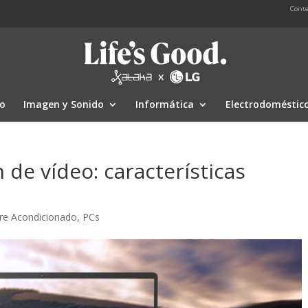
Conte
io
Imagen y Sonido
Informática
Electrodoméstic
n de vídeo: características
ire Acondicionado
,
PCs