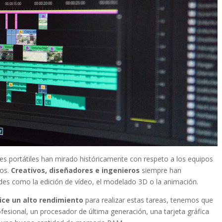
s portátiles han mirado históricamente con respeto a los equipos
ios.
Creativos, diseñadores e ingenieros
siempre han
des como la edición de vídeo, el modelado 3D o la animación.
ice un alto rendimiento
para realizar estas tareas, tenemos que
fesional, un procesador de última generación, una tarjeta gráfica