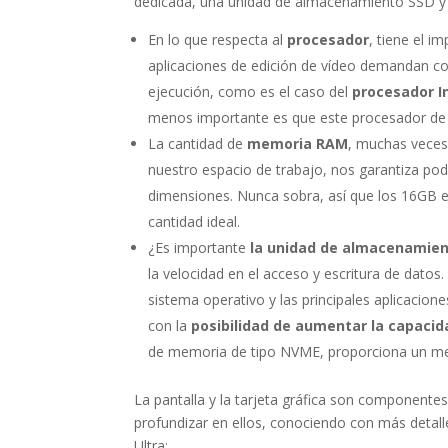
dedicada, una unidad de almacenamiento SSD 
En lo que respecta al
procesador
, tiene el 
aplicaciones de edición de vídeo demandan con
ejecución, como es el caso del
procesador In
menos importante es que este procesador de 1
La cantidad de
memoria RAM
, muchas veces
nuestro espacio de trabajo, nos garantiza pod
dimensiones. Nunca sobra, así que los 16GB en
cantidad ideal.
¿Es importante
la unidad de almacenamie
la velocidad en el acceso y escritura de dato
sistema operativo y las principales aplicacio
con la
posibilidad de aumentar la capacid
de memoria de tipo NVME, proporciona un me
La pantalla y la tarjeta gráfica son componentes
profundizar en ellos, conociendo con más detall
Ultra: