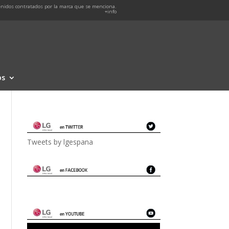
nidos contratados por la marca que se menciona.
+info
os
Tweets by lgespana