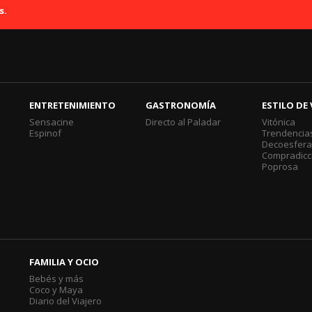
s.
ENTRETENIMIENTO
GASTRONOMÍA
ESTILO DE 
Sensacine
Directo al Paladar
Vitónica
Espinof
Trendencia
Decoesfer
Compradicc
Poprosa
FAMILIA Y OCIO
Bebés y más
Coco y Maya
Diario del Viajero