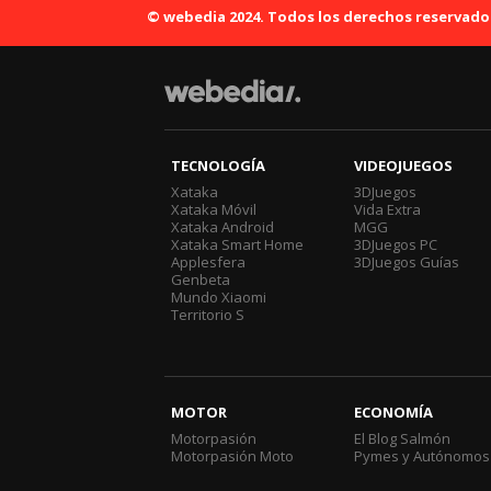
© webedia 2024. Todos los derechos reservado
TECNOLOGÍA
VIDEOJUEGOS
Xataka
3DJuegos
Xataka Móvil
Vida Extra
Xataka Android
MGG
Xataka Smart Home
3DJuegos PC
Applesfera
3DJuegos Guías
Genbeta
Mundo Xiaomi
Territorio S
MOTOR
ECONOMÍA
Motorpasión
El Blog Salmón
Motorpasión Moto
Pymes y Autónomos