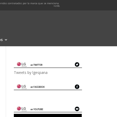
nidos contratados por la marca que se menciona.
+info
os
Tweets by lgespana