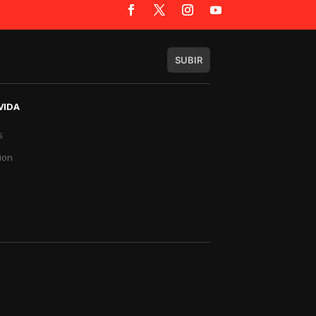
SUBIR
VIDA
s
a
ion