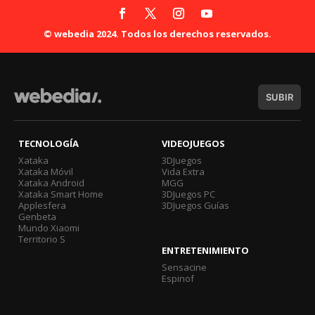
© webedia 2024. Todos los derechos reservados.
SUBIR
TECNOLOGÍA
VIDEOJUEGOS
Xataka
3DJuegos
Xataka Móvil
Vida Extra
Xataka Android
MGG
Xataka Smart Home
3DJuegos PC
Applesfera
3DJuegos Guías
Genbeta
Mundo Xiaomi
Territorio S
ENTRETENIMIENTO
Sensacine
Espinof