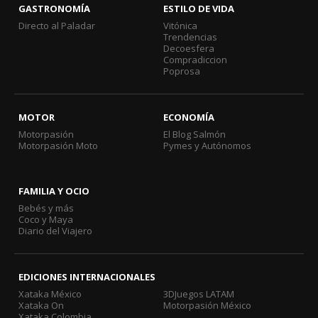
GASTRONOMÍA
ESTILO DE VIDA
Directo al Paladar
Vitónica
Trendencias
Decoesfera
Compradiccion
Poprosa
MOTOR
ECONOMÍA
Motorpasión
El Blog Salmón
Motorpasión Moto
Pymes y Autónomos
FAMILIA Y OCIO
Bebés y más
Coco y Maya
Diario del Viajero
EDICIONES INTERNACIONALES
Xataka México
3DJuegos LATAM
Xataka On
Motorpasión México
Xataka Colombia