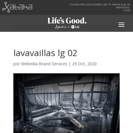
Contenidos contratados por la marca que se
menciona.
+info
lavavaillas lg 02
por
Webedia Brand Services
|
29 Oct, 2020