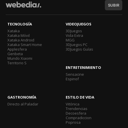
SUBIR
TECNOLOGÍA
VIDEOJUEGOS
Xataka
3DJuegos
Xataka Móvil
Vida Extra
Xataka Android
MGG
Xataka Smart Home
3DJuegos PC
Applesfera
3DJuegos Guías
Genbeta
Mundo Xiaomi
Territorio S
ENTRETENIMIENTO
Sensacine
Espinof
GASTRONOMÍA
ESTILO DE VIDA
Directo al Paladar
Vitónica
Trendencias
Decoesfera
Compradiccion
Poprosa