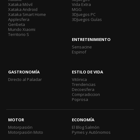
Xataka Móvil
Vida Extra
Xataka Android
MGG
Xataka Smart Home
3DJuegos PC
Applesfera
3DJuegos Guías
Genbeta
Mundo Xiaomi
Territorio S
ENTRETENIMIENTO
Sensacine
Espinof
GASTRONOMÍA
ESTILO DE VIDA
Directo al Paladar
Vitónica
Trendencias
Decoesfera
Compradiccion
Poprosa
MOTOR
ECONOMÍA
Motorpasión
El Blog Salmón
Motorpasión Moto
Pymes y Autónomos