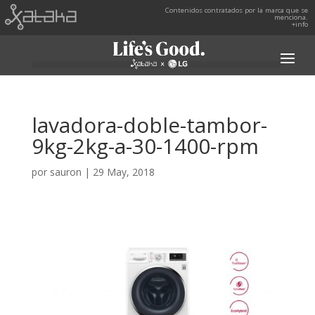
Contenidos contratados por la marca que se
menciona.
+info
lavadora-doble-tambor-
9kg-2kg-a-30-1400-rpm
por
sauron
|
29 May, 2018