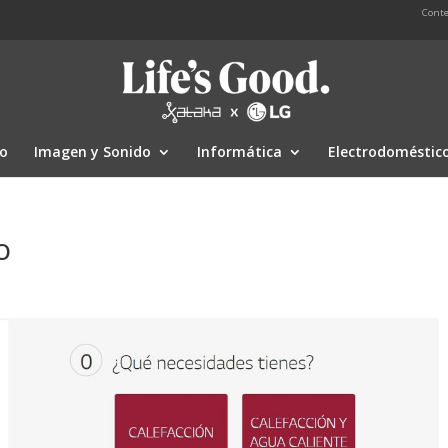
Conte
io
Imagen y Sonido
Informática
Electrodoméstic
o