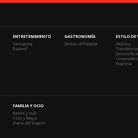
ENTRETENIMIENTO
GASTRONOMÍA
ESTILO DE 
Sensacine
Directo al Paladar
Vitónica
Espinof
Trendencia
Decoesfer
Compradicc
Poprosa
FAMILIA Y OCIO
Bebés y más
Coco y Maya
Diario del Viajero