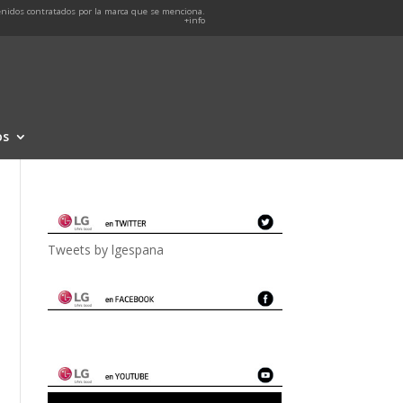
nidos contratados por la marca que se menciona.
+info
os
Tweets by lgespana