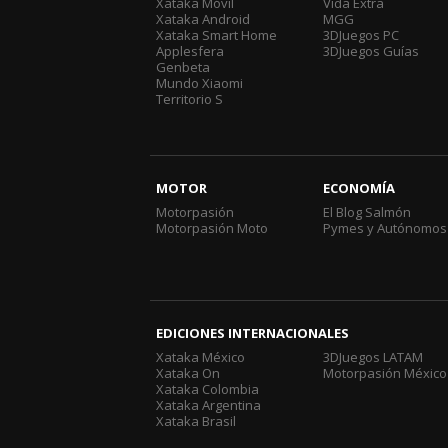
Xataka Móvil
Vida Extra
Xataka Android
MGG
Xataka Smart Home
3DJuegos PC
Applesfera
3DJuegos Guías
Genbeta
Mundo Xiaomi
Territorio S
MOTOR
ECONOMÍA
Motorpasión
El Blog Salmón
Motorpasión Moto
Pymes y Autónomos
EDICIONES INTERNACIONALES
Xataka México
3DJuegos LATAM
Xataka On
Motorpasión México
Xataka Colombia
Xataka Argentina
Xataka Brasil