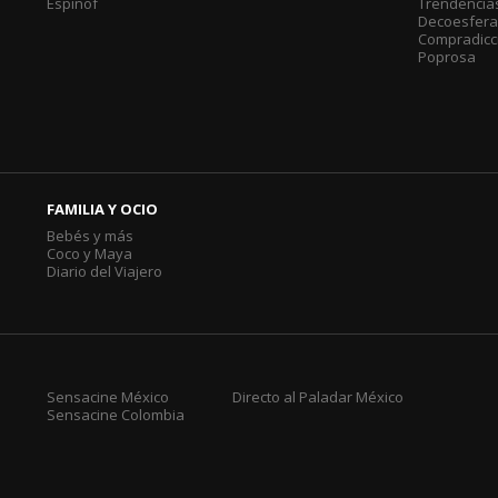
Espinof
Trendencia
Decoesfer
Compradicc
Poprosa
FAMILIA Y OCIO
Bebés y más
Coco y Maya
Diario del Viajero
Sensacine México
Directo al Paladar México
Sensacine Colombia