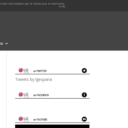
nidos contratados por la marca que se menciona.
+info
os
Tweets by lgespana