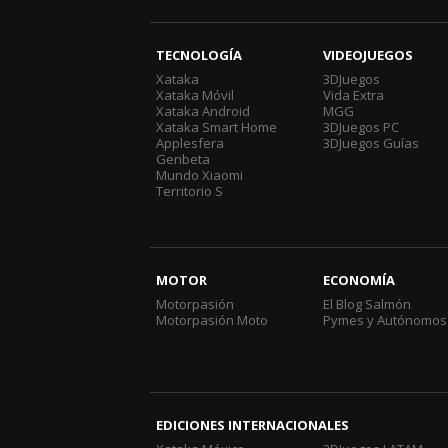
TECNOLOGÍA
VIDEOJUEGOS
Xataka
3DJuegos
Xataka Móvil
Vida Extra
Xataka Android
MGG
Xataka Smart Home
3DJuegos PC
Applesfera
3DJuegos Guías
Genbeta
Mundo Xiaomi
Territorio S
MOTOR
ECONOMÍA
Motorpasión
El Blog Salmón
Motorpasión Moto
Pymes y Autónomos
EDICIONES INTERNACIONALES