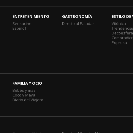
ENTRETENIMIENTO
GASTRONOMÍA
ESTILO DE 
Sensacine
Directo al Paladar
Vitónica
Espinof
Trendencia
Decoesfer
Compradicc
Poprosa
FAMILIA Y OCIO
Bebés y más
Coco y Maya
Diario del Viajero