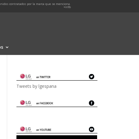
nidos contratados por la marca que se menciona.
+info
os
Tweets by lgespana