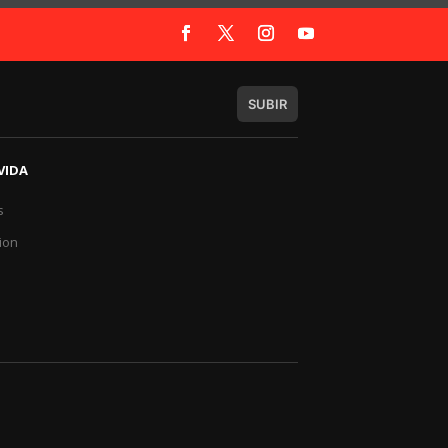
SUBIR
VIDA
s
a
ion