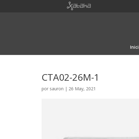
Inic
CTA02-26M-1
por
sauron
|
26 May, 2021