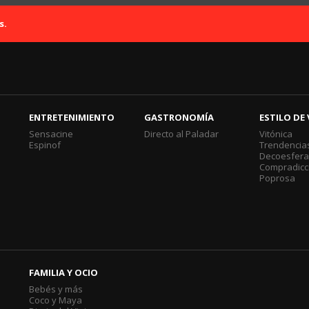
s.
ENTRETENIMIENTO
GASTRONOMÍA
ESTILO DE 
Sensacine
Directo al Paladar
Vitónica
Espinof
Trendencia
Decoesfer
Compradicc
Poprosa
FAMILIA Y OCIO
Bebés y más
Coco y Maya