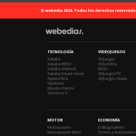
© webedia 2024. Todos los derechos reservado
TECNOLOGÍA
VIDEOJUEGOS
Xataka
3DJuegos
Xataka Móvil
Vida Extra
Xataka Android
MGG
Xataka Smart Home
3DJuegos PC
Applesfera
3DJuegos Guías
Genbeta
Mundo Xiaomi
Territorio S
MOTOR
ECONOMÍA
Motorpasión
El Blog Salmón
Motorpasión Moto
Pymes y Autónomos