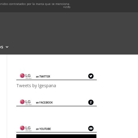
nidos contratados por la marca que se menciona.
+info
os
Tweets by lgespana