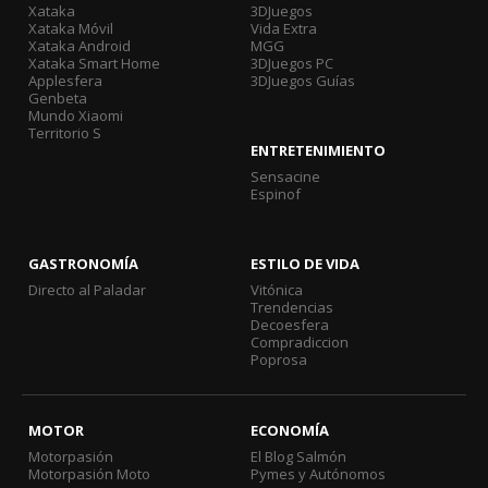
Xataka
3DJuegos
Xataka Móvil
Vida Extra
Xataka Android
MGG
Xataka Smart Home
3DJuegos PC
Applesfera
3DJuegos Guías
Genbeta
Mundo Xiaomi
Territorio S
ENTRETENIMIENTO
Sensacine
Espinof
GASTRONOMÍA
ESTILO DE VIDA
Directo al Paladar
Vitónica
Trendencias
Decoesfera
Compradiccion
Poprosa
MOTOR
ECONOMÍA
Motorpasión
El Blog Salmón
Motorpasión Moto
Pymes y Autónomos