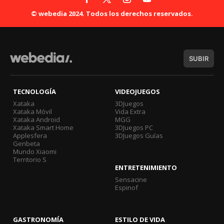
© webedia 2024. Todos los derechos reservados.
SUBIR
TECNOLOGÍA
VIDEOJUEGOS
Xataka
3DJuegos
Xataka Móvil
Vida Extra
Xataka Android
MGG
Xataka Smart Home
3DJuegos PC
Applesfera
3DJuegos Guías
Genbeta
Mundo Xiaomi
Territorio S
ENTRETENIMIENTO
Sensacine
Espinof
GASTRONOMÍA
ESTILO DE VIDA