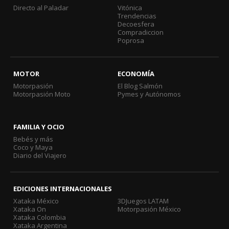
Directo al Paladar
Vitónica
Trendencias
Decoesfera
Compradiccion
Poprosa
MOTOR
ECONOMÍA
Motorpasión
El Blog Salmón
Motorpasión Moto
Pymes y Autónomos
FAMILIA Y OCIO
Bebés y más
Coco y Maya
Diario del Viajero
EDICIONES INTERNACIONALES
Xataka México
3DJuegos LATAM
Xataka On
Motorpasión México
Xataka Colombia
Xataka Argentina