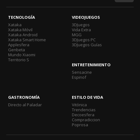
TECNOLOGÍA
VIDEOJUEGOS
Xataka
3DJuegos
Xataka Móvil
Vida Extra
Xataka Android
MGG
Xataka Smart Home
3DJuegos PC
Applesfera
3DJuegos Guías
Genbeta
Mundo Xiaomi
Territorio S
ENTRETENIMIENTO
Sensacine
Espinof
GASTRONOMÍA
ESTILO DE VIDA
Directo al Paladar
Vitónica
Trendencias
Decoesfera
Compradiccion
Poprosa