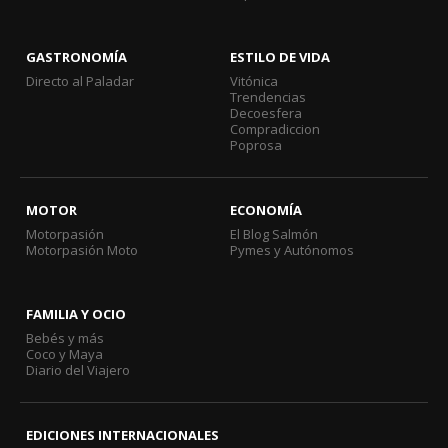
GASTRONOMÍA
ESTILO DE VIDA
Directo al Paladar
Vitónica
Trendencias
Decoesfera
Compradiccion
Poprosa
MOTOR
ECONOMÍA
Motorpasión
El Blog Salmón
Motorpasión Moto
Pymes y Autónomos
FAMILIA Y OCIO
Bebés y más
Coco y Maya
Diario del Viajero
EDICIONES INTERNACIONALES