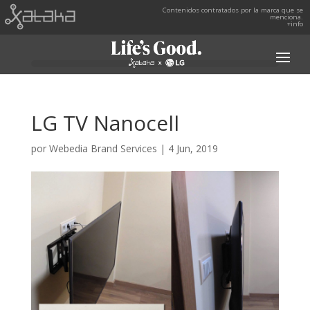
Contenidos contratados por la marca que se
menciona.
+info
LG TV Nanocell
por
Webedia Brand Services
|
4 Jun, 2019