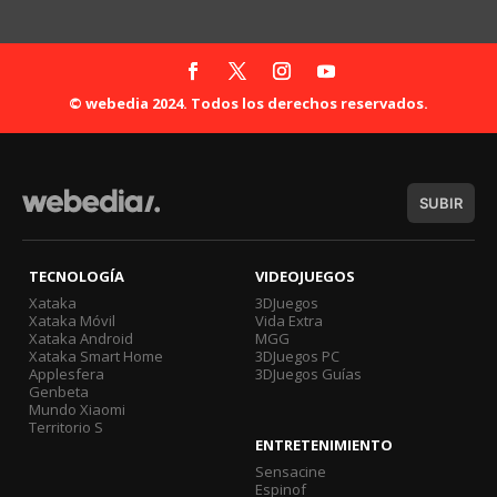
© webedia 2024. Todos los derechos reservados.
SUBIR
TECNOLOGÍA
VIDEOJUEGOS
Xataka
3DJuegos
Xataka Móvil
Vida Extra
Xataka Android
MGG
Xataka Smart Home
3DJuegos PC
Applesfera
3DJuegos Guías
Genbeta
Mundo Xiaomi
Territorio S
ENTRETENIMIENTO
Sensacine
Espinof