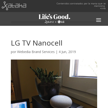
Contenidos contratados por la marca que se
menciona.
+info
LG TV Nanocell
por
Webedia Brand Services
|
4 Jun, 2019