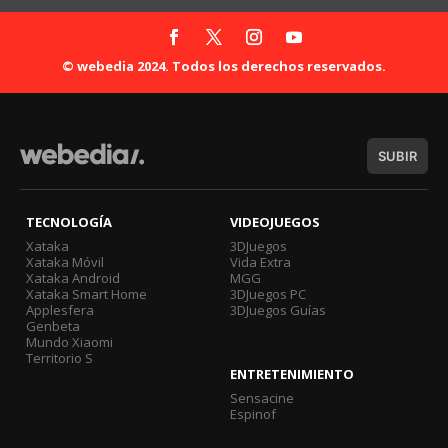
© webedia 2024. Todos los derechos reservados.
SUBIR
TECNOLOGÍA
VIDEOJUEGOS
Xataka
3DJuegos
Xataka Móvil
Vida Extra
Xataka Android
MGG
Xataka Smart Home
3DJuegos PC
Applesfera
3DJuegos Guías
Genbeta
Mundo Xiaomi
Territorio S
ENTRETENIMIENTO
Sensacine
Espinof