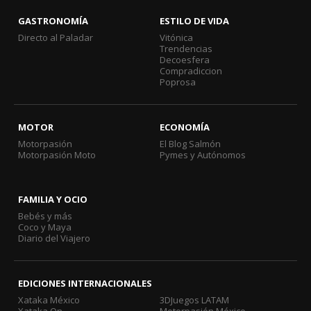
GASTRONOMÍA
ESTILO DE VIDA
Directo al Paladar
Vitónica
Trendencias
Decoesfera
Compradiccion
Poprosa
MOTOR
ECONOMÍA
Motorpasión
El Blog Salmón
Motorpasión Moto
Pymes y Autónomos
FAMILIA Y OCIO
Bebés y más
Coco y Maya
Diario del Viajero
EDICIONES INTERNACIONALES
Xataka México
3DJuegos LATAM
Xataka On
Motorpasión México