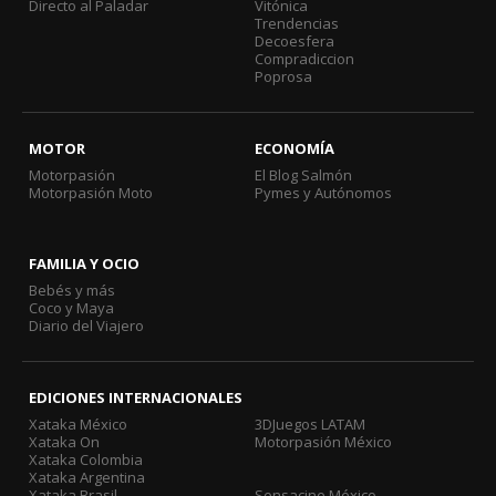
Directo al Paladar
Vitónica
Trendencias
Decoesfera
Compradiccion
Poprosa
MOTOR
ECONOMÍA
Motorpasión
El Blog Salmón
Motorpasión Moto
Pymes y Autónomos
FAMILIA Y OCIO
Bebés y más
Coco y Maya
Diario del Viajero
EDICIONES INTERNACIONALES
Xataka México
3DJuegos LATAM
Xataka On
Motorpasión México
Xataka Colombia
Xataka Argentina
Xataka Brasil
Sensacine México