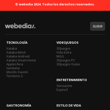
© webedia 2024. Todos los derechos reservados.
SUBIR
TECNOLOGÍA
VIDEOJUEGOS
Xataka
3DJuegos
Xataka Móvil
Vida Extra
Xataka Android
MGG
Xataka Smart Home
3DJuegos PC
Applesfera
3DJuegos Guías
Genbeta
Mundo Xiaomi
Territorio S
ENTRETENIMIENTO
Sensacine
Espinof
GASTRONOMÍA
ESTILO DE VIDA