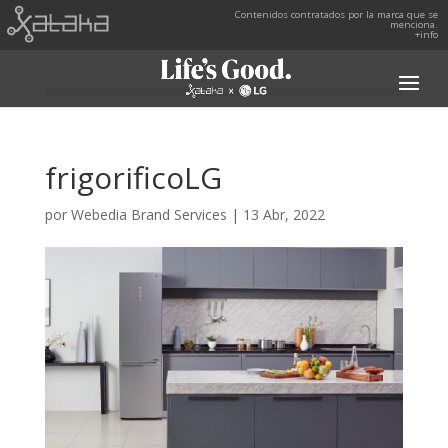
Contenidos contratados por la marca que se
menciona.
+info
frigorificoLG
por
Webedia Brand Services
|
13 Abr, 2022