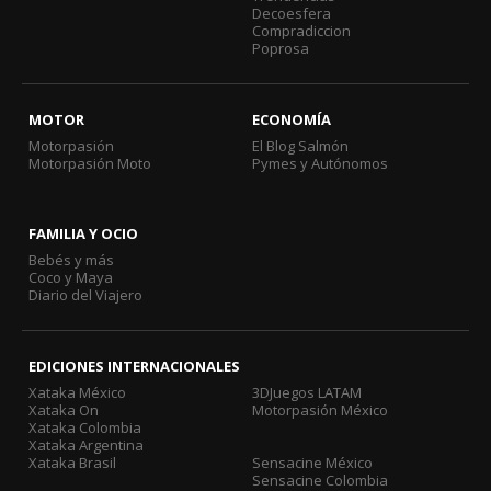
Decoesfera
Compradiccion
Poprosa
MOTOR
ECONOMÍA
Motorpasión
El Blog Salmón
Motorpasión Moto
Pymes y Autónomos
FAMILIA Y OCIO
Bebés y más
Coco y Maya
Diario del Viajero
EDICIONES INTERNACIONALES
Xataka México
3DJuegos LATAM
Xataka On
Motorpasión México
Xataka Colombia
Xataka Argentina
Xataka Brasil
Sensacine México
Sensacine Colombia