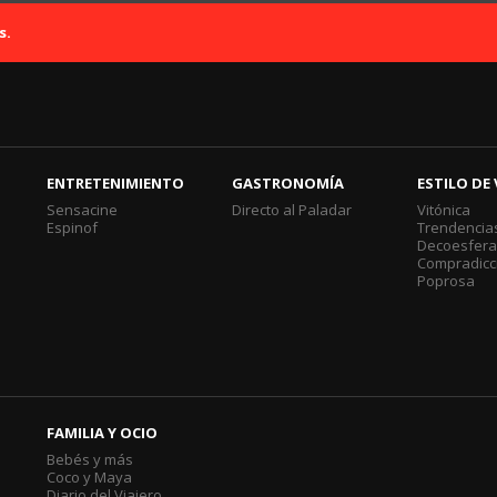
s.
ENTRETENIMIENTO
GASTRONOMÍA
ESTILO DE 
Sensacine
Directo al Paladar
Vitónica
Espinof
Trendencia
Decoesfer
Compradicc
Poprosa
FAMILIA Y OCIO
Bebés y más
Coco y Maya
Diario del Viajero