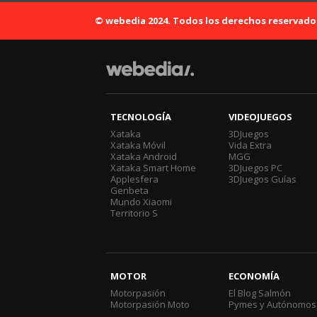
© webedia 2024. Todos los derechos reservado
TECNOLOGÍA
VIDEOJUEGOS
Xataka
3DJuegos
Xataka Móvil
Vida Extra
Xataka Android
MGG
Xataka Smart Home
3DJuegos PC
Applesfera
3DJuegos Guías
Genbeta
Mundo Xiaomi
Territorio S
MOTOR
ECONOMÍA
Motorpasión
El Blog Salmón
Motorpasión Moto
Pymes y Autónomos