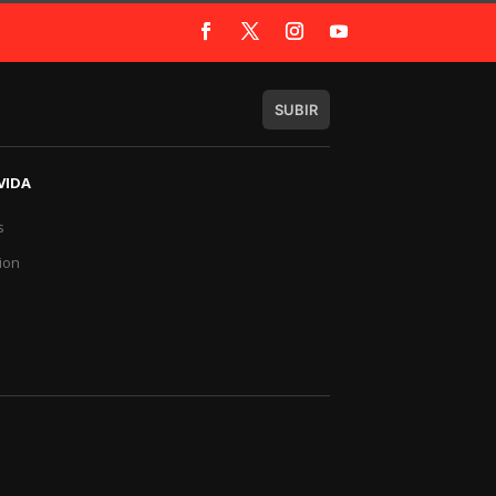
SUBIR
VIDA
s
a
ion