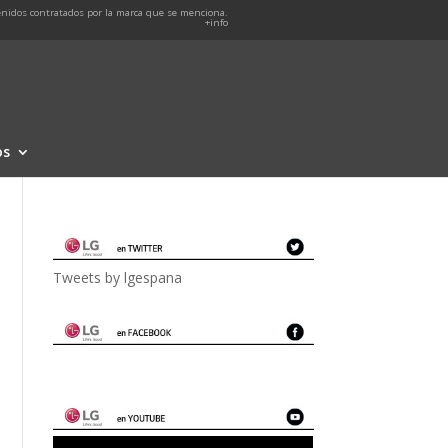
nidos contratados por la marca que se menciona.
+info
os
Tweets by lgespana