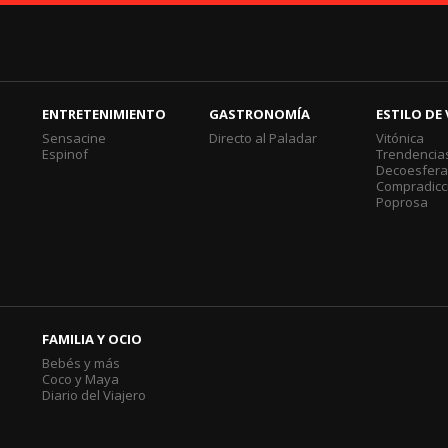
ENTRETENIMIENTO
GASTRONOMÍA
ESTILO DE 
Sensacine
Directo al Paladar
Vitónica
Espinof
Trendencia
Decoesfer
Compradicc
Poprosa
FAMILIA Y OCIO
Bebés y más
Coco y Maya
Diario del Viajero