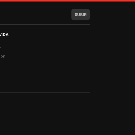
SUBIR
VIDA
s
a
ion