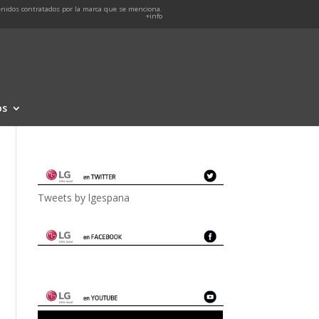
nidos contratados por la marca que se menciona.
+info
os
Tweets by lgespana