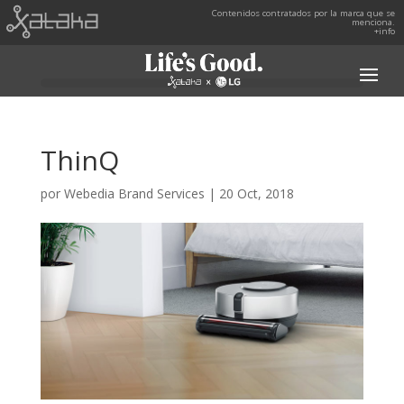
Contenidos contratados por la marca que se
menciona.
+info
ThinQ
por
Webedia Brand Services
|
20 Oct, 2018