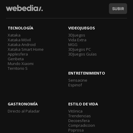
SUBIR
TECNOLOGÍA
VIDEOJUEGOS
Xataka
3DJuegos
Xataka Móvil
Vida Extra
Xataka Android
MGG
Xataka Smart Home
3DJuegos PC
Applesfera
3DJuegos Guías
Genbeta
Mundo Xiaomi
Territorio S
ENTRETENIMIENTO
Sensacine
Espinof
GASTRONOMÍA
ESTILO DE VIDA
Directo al Paladar
Vitónica
Trendencias
Decoesfera
Compradiccion
Poprosa