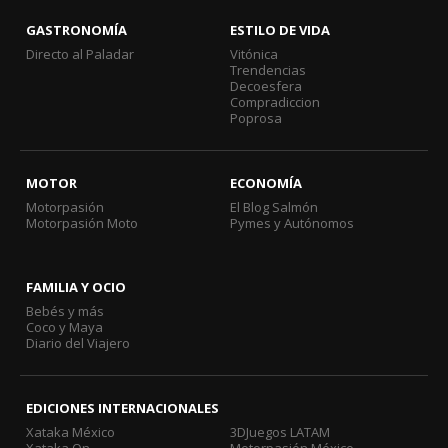
GASTRONOMÍA
ESTILO DE VIDA
Directo al Paladar
Vitónica
Trendencias
Decoesfera
Compradiccion
Poprosa
MOTOR
ECONOMÍA
Motorpasión
El Blog Salmón
Motorpasión Moto
Pymes y Autónomos
FAMILIA Y OCIO
Bebés y más
Coco y Maya
Diario del Viajero
EDICIONES INTERNACIONALES
Xataka México
3DJuegos LATAM
Xataka On
Motorpasión México