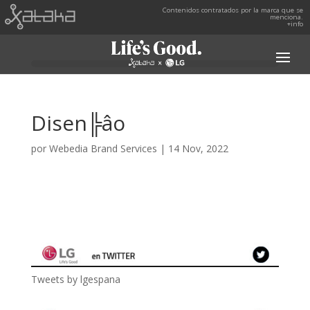
Contenidos contratados por la marca que se
menciona.
+info
Disen╠âo
por
Webedia Brand Services
|
14 Nov, 2022
Tweets by lgespana