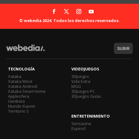
© webedia 2024. Todos los derechos reservados.
SUBIR
TECNOLOGÍA
VIDEOJUEGOS
Xataka
3DJuegos
Xataka Móvil
Vida Extra
Xataka Android
MGG
Xataka Smart Home
3DJuegos PC
Applesfera
3DJuegos Guías
Genbeta
Mundo Xiaomi
Territorio S
ENTRETENIMIENTO
Sensacine
Espinof