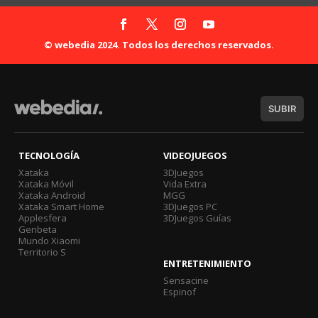
© webedia 2024. Todos los derechos reservados.
SUBIR
TECNOLOGÍA
VIDEOJUEGOS
Xataka
3DJuegos
Xataka Móvil
Vida Extra
Xataka Android
MGG
Xataka Smart Home
3DJuegos PC
Applesfera
3DJuegos Guías
Genbeta
Mundo Xiaomi
Territorio S
ENTRETENIMIENTO
Sensacine
Espinof