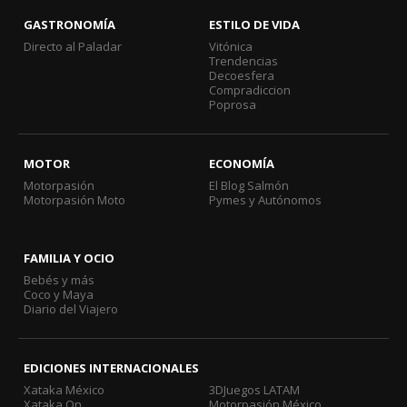
GASTRONOMÍA
ESTILO DE VIDA
Directo al Paladar
Vitónica
Trendencias
Decoesfera
Compradiccion
Poprosa
MOTOR
ECONOMÍA
Motorpasión
El Blog Salmón
Motorpasión Moto
Pymes y Autónomos
FAMILIA Y OCIO
Bebés y más
Coco y Maya
Diario del Viajero
EDICIONES INTERNACIONALES
Xataka México
3DJuegos LATAM
Xataka On
Motorpasión México