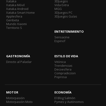
Xataka
3DJuegos
Xataka Móvil
Vida Extra
Xataka Android
MGG
Xataka Smart Home
3DJuegos PC
Applesfera
3DJuegos Guías
Genbeta
Mundo Xiaomi
Territorio S
ENTRETENIMIENTO
Sensacine
Espinof
GASTRONOMÍA
ESTILO DE VIDA
Directo al Paladar
Vitónica
Trendencias
Decoesfera
Compradiccion
Poprosa
MOTOR
ECONOMÍA
Motorpasión
El Blog Salmón
Motorpasión Moto
Pymes y Autónomos