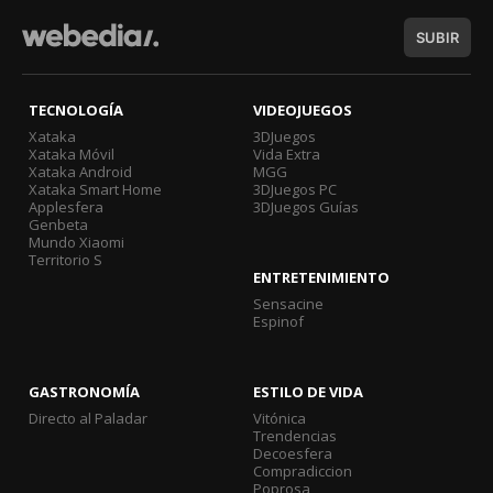
SUBIR
TECNOLOGÍA
VIDEOJUEGOS
Xataka
3DJuegos
Xataka Móvil
Vida Extra
Xataka Android
MGG
Xataka Smart Home
3DJuegos PC
Applesfera
3DJuegos Guías
Genbeta
Mundo Xiaomi
Territorio S
ENTRETENIMIENTO
Sensacine
Espinof
GASTRONOMÍA
ESTILO DE VIDA
Directo al Paladar
Vitónica
Trendencias
Decoesfera
Compradiccion
Poprosa