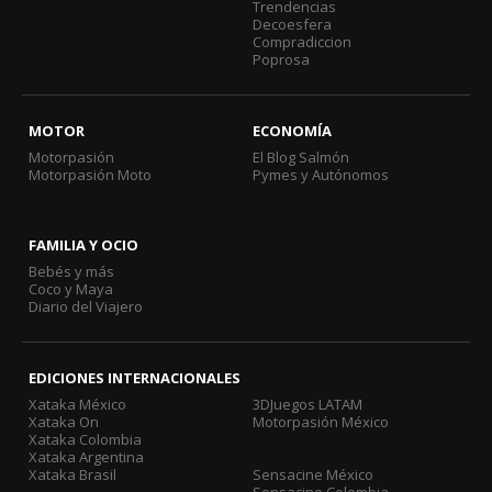
Trendencias
Decoesfera
Compradiccion
Poprosa
MOTOR
ECONOMÍA
Motorpasión
El Blog Salmón
Motorpasión Moto
Pymes y Autónomos
FAMILIA Y OCIO
Bebés y más
Coco y Maya
Diario del Viajero
EDICIONES INTERNACIONALES
Xataka México
3DJuegos LATAM
Xataka On
Motorpasión México
Xataka Colombia
Xataka Argentina
Xataka Brasil
Sensacine México
Sensacine Colombia