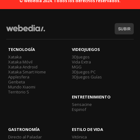
© webedia 2024. Todos los derechos reservados.
SUBIR
TECNOLOGÍA
VIDEOJUEGOS
Xataka
3DJuegos
Xataka Móvil
Vida Extra
Xataka Android
MGG
Xataka Smart Home
3DJuegos PC
Applesfera
3DJuegos Guías
Genbeta
Mundo Xiaomi
Territorio S
ENTRETENIMIENTO
Sensacine
Espinof
GASTRONOMÍA
ESTILO DE VIDA
Directo al Paladar
Vitónica