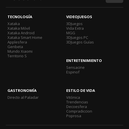
TECNOLOGÍA
VIDEOJUEGOS
Xataka
3DJuegos
Xataka Móvil
Vida Extra
Xataka Android
MGG
Xataka Smart Home
3DJuegos PC
Applesfera
3DJuegos Guías
Genbeta
Mundo Xiaomi
Territorio S
ENTRETENIMIENTO
Sensacine
Espinof
GASTRONOMÍA
ESTILO DE VIDA
Directo al Paladar
Vitónica
Trendencias
Decoesfera
Compradiccion
Poprosa