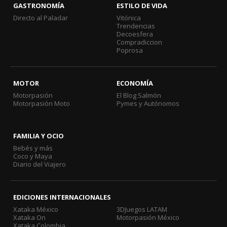
GASTRONOMÍA
ESTILO DE VIDA
Directo al Paladar
Vitónica
Trendencias
Decoesfera
Compradiccion
Poprosa
MOTOR
ECONOMÍA
Motorpasión
El Blog Salmón
Motorpasión Moto
Pymes y Autónomos
FAMILIA Y OCIO
Bebés y más
Coco y Maya
Diario del Viajero
EDICIONES INTERNACIONALES
Xataka México
3DJuegos LATAM
Xataka On
Motorpasión México
Xataka Colombia