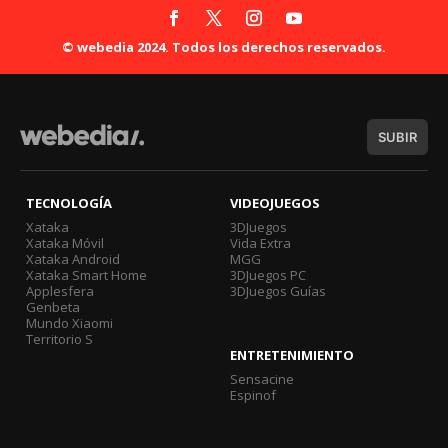
© webedia 2024. Todos los derechos reservados.
SUBIR
TECNOLOGÍA
VIDEOJUEGOS
Xataka
3DJuegos
Xataka Móvil
Vida Extra
Xataka Android
MGG
Xataka Smart Home
3DJuegos PC
Applesfera
3DJuegos Guías
Genbeta
Mundo Xiaomi
Territorio S
ENTRETENIMIENTO
Sensacine
Espinof