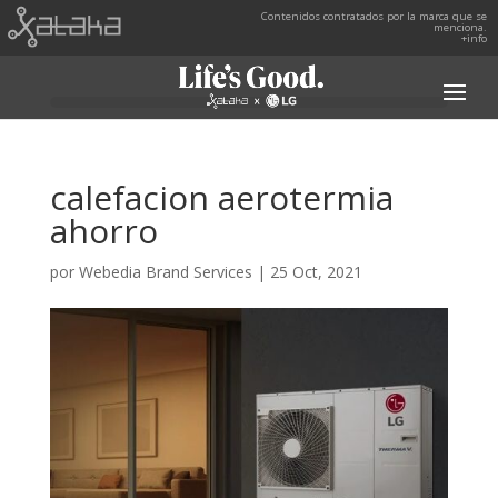
Contenidos contratados por la marca que se
menciona.
+info
calefacion aerotermia
ahorro
por
Webedia Brand Services
|
25 Oct, 2021