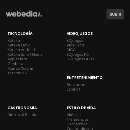
SUBIR
TECNOLOGÍA
VIDEOJUEGOS
Xataka
3DJuegos
Xataka Móvil
Vida Extra
Xataka Android
MGG
Xataka Smart Home
3DJuegos PC
Applesfera
3DJuegos Guías
Genbeta
Mundo Xiaomi
Territorio S
ENTRETENIMIENTO
Sensacine
Espinof
GASTRONOMÍA
ESTILO DE VIDA
Directo al Paladar
Vitónica
Trendencias
Decoesfera
Compradiccion