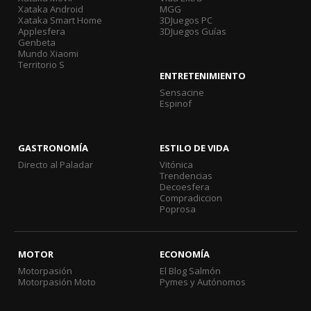
Xataka Android
MGG
Xataka Smart Home
3DJuegos PC
Applesfera
3DJuegos Guías
Genbeta
Mundo Xiaomi
Territorio S
ENTRETENIMIENTO
Sensacine
Espinof
GASTRONOMÍA
ESTILO DE VIDA
Directo al Paladar
Vitónica
Trendencias
Decoesfera
Compradiccion
Poprosa
MOTOR
ECONOMÍA
Motorpasión
El Blog Salmón
Motorpasión Moto
Pymes y Autónomos