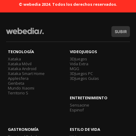
© webedia 2024. Todos los derechos reservados.
SUBIR
TECNOLOGÍA
VIDEOJUEGOS
Xataka
3DJuegos
Xataka Móvil
Vida Extra
Xataka Android
MGG
Xataka Smart Home
3DJuegos PC
Applesfera
3DJuegos Guías
Genbeta
Mundo Xiaomi
Territorio S
ENTRETENIMIENTO
Sensacine
Espinof
GASTRONOMÍA
ESTILO DE VIDA