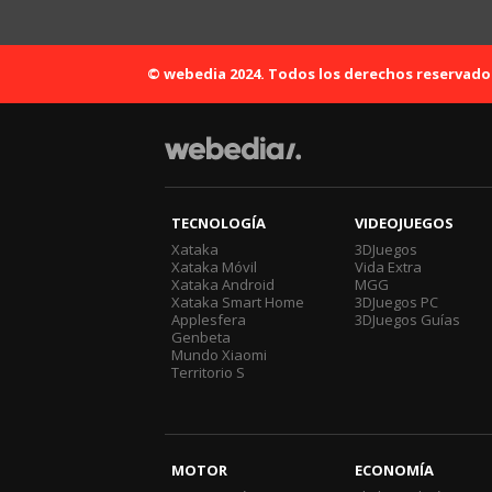
© webedia 2024. Todos los derechos reservado
TECNOLOGÍA
VIDEOJUEGOS
Xataka
3DJuegos
Xataka Móvil
Vida Extra
Xataka Android
MGG
Xataka Smart Home
3DJuegos PC
Applesfera
3DJuegos Guías
Genbeta
Mundo Xiaomi
Territorio S
MOTOR
ECONOMÍA