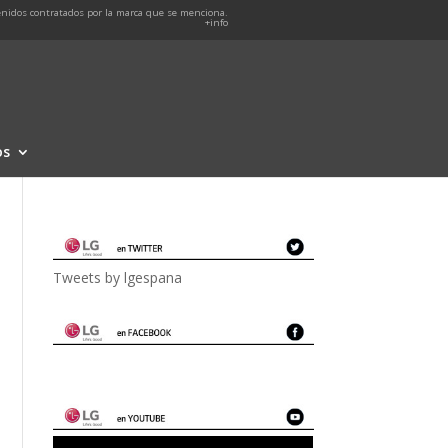
nidos contratados por la marca que se menciona.
+info
os
Tweets by lgespana