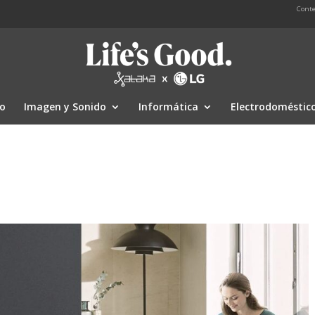
Conte
io
Imagen y Sonido
Informática
Electrodoméstic