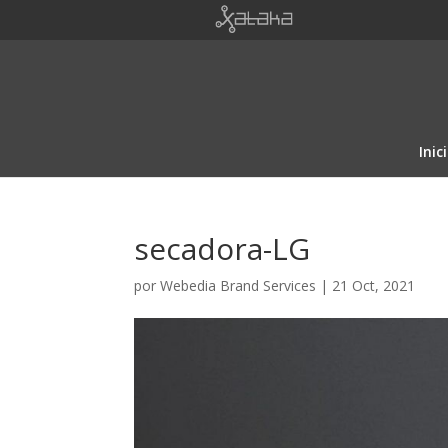
Inic
secadora-LG
por
Webedia Brand Services
|
21 Oct, 2021