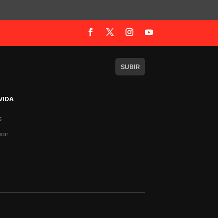
SUBIR
VIDA
s
a
ion