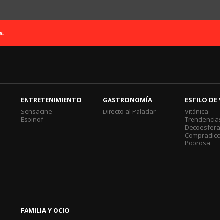
s.
ENTRETENIMIENTO
GASTRONOMÍA
ESTILO DE 
Sensacine
Directo al Paladar
Vitónica
Espinof
Trendencia
Decoesfer
Compradicc
Poprosa
FAMILIA Y OCIO