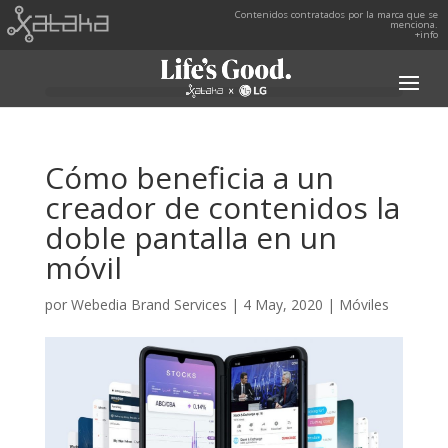
Contenidos contratados por la marca que se
menciona.
+info
Cómo beneficia a un
creador de contenidos la
doble pantalla en un
móvil
por
Webedia Brand Services
|
4 May, 2020
|
Móviles