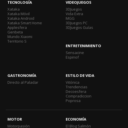
TECNOLOGÍA
VIDEOJUEGOS
Xataka
3DJuegos
Xataka Móvil
Vida Extra
Xataka Android
MGG
Xataka Smart Home
3DJuegos PC
Applesfera
3DJuegos Guías
Genbeta
Mundo Xiaomi
Territorio S
ENTRETENIMIENTO
Sensacine
Espinof
GASTRONOMÍA
ESTILO DE VIDA
Directo al Paladar
Vitónica
Trendencias
Decoesfera
Compradiccion
Poprosa
MOTOR
ECONOMÍA
Motorpasión
El Blog Salmón