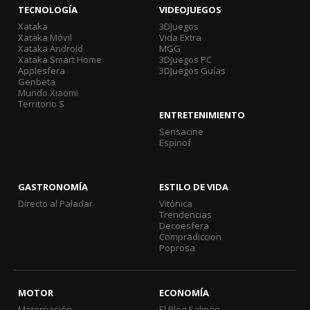
TECNOLOGÍA
VIDEOJUEGOS
Xataka
3DJuegos
Xataka Móvil
Vida Extra
Xataka Android
MGG
Xataka Smart Home
3DJuegos PC
Applesfera
3DJuegos Guías
Genbeta
Mundo Xiaomi
Territorio S
ENTRETENIMIENTO
Sensacine
Espinof
GASTRONOMÍA
ESTILO DE VIDA
Directo al Paladar
Vitónica
Trendencias
Decoesfera
Compradiccion
Poprosa
MOTOR
ECONOMÍA
Motorpasión
El Blog Salmón