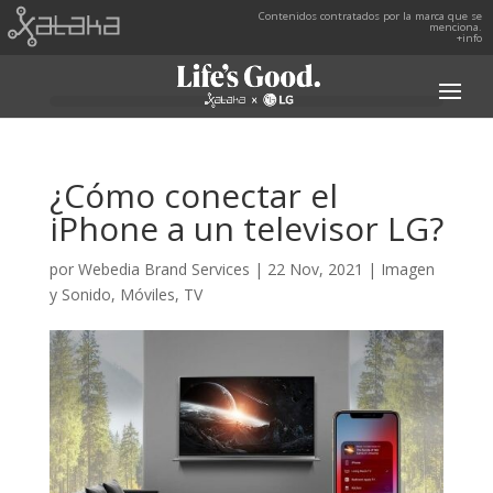
Contenidos contratados por la marca que se
menciona.
+info
¿Cómo conectar el
iPhone a un televisor LG?
por
Webedia Brand Services
|
22 Nov, 2021
|
Imagen
y Sonido
,
Móviles
,
TV