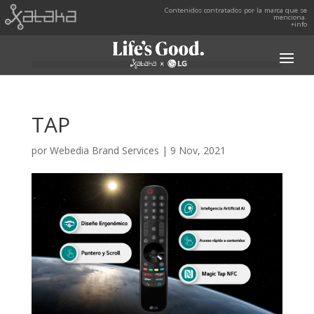
Contenidos contratados por la marca que se
menciona.
+info
TAP
por
Webedia Brand Services
|
9 Nov, 2021