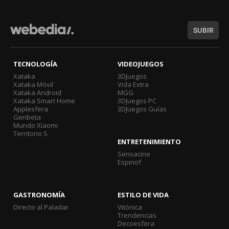
SUBIR
TECNOLOGÍA
VIDEOJUEGOS
Xataka
3DJuegos
Xataka Móvil
Vida Extra
Xataka Android
MGG
Xataka Smart Home
3DJuegos PC
Applesfera
3DJuegos Guías
Genbeta
Mundo Xiaomi
Territorio S
ENTRETENIMIENTO
Sensacine
Espinof
GASTRONOMÍA
ESTILO DE VIDA
Directo al Paladar
Vitónica
Trendencias
Decoesfera