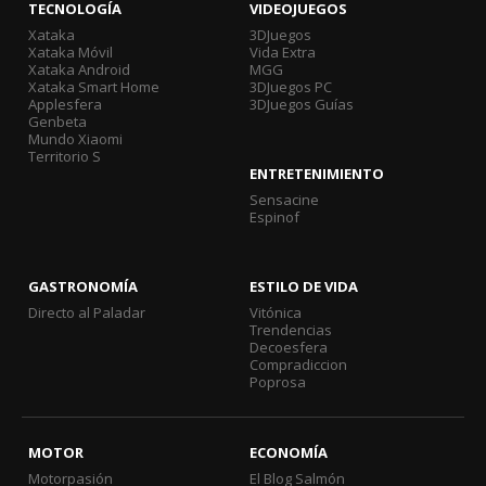
TECNOLOGÍA
VIDEOJUEGOS
Xataka
3DJuegos
Xataka Móvil
Vida Extra
Xataka Android
MGG
Xataka Smart Home
3DJuegos PC
Applesfera
3DJuegos Guías
Genbeta
Mundo Xiaomi
Territorio S
ENTRETENIMIENTO
Sensacine
Espinof
GASTRONOMÍA
ESTILO DE VIDA
Directo al Paladar
Vitónica
Trendencias
Decoesfera
Compradiccion
Poprosa
MOTOR
ECONOMÍA
Motorpasión
El Blog Salmón