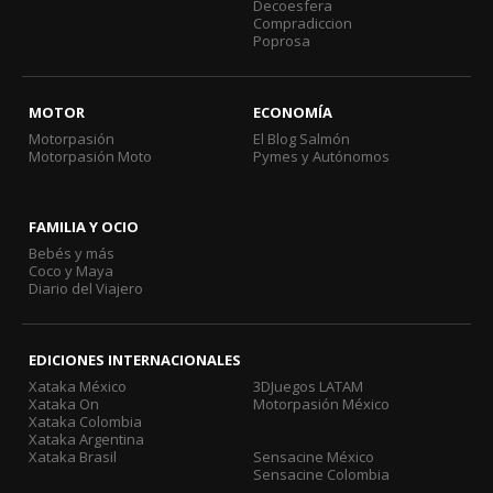
Decoesfera
Compradiccion
Poprosa
MOTOR
ECONOMÍA
Motorpasión
El Blog Salmón
Motorpasión Moto
Pymes y Autónomos
FAMILIA Y OCIO
Bebés y más
Coco y Maya
Diario del Viajero
EDICIONES INTERNACIONALES
Xataka México
3DJuegos LATAM
Xataka On
Motorpasión México
Xataka Colombia
Xataka Argentina
Xataka Brasil
Sensacine México
Sensacine Colombia