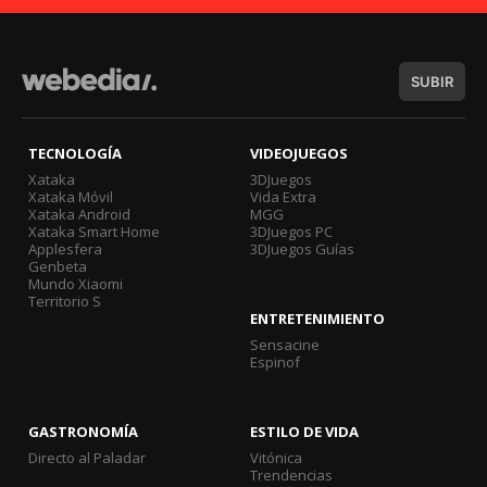
SUBIR
TECNOLOGÍA
VIDEOJUEGOS
Xataka
3DJuegos
Xataka Móvil
Vida Extra
Xataka Android
MGG
Xataka Smart Home
3DJuegos PC
Applesfera
3DJuegos Guías
Genbeta
Mundo Xiaomi
Territorio S
ENTRETENIMIENTO
Sensacine
Espinof
GASTRONOMÍA
ESTILO DE VIDA
Directo al Paladar
Vitónica
Trendencias