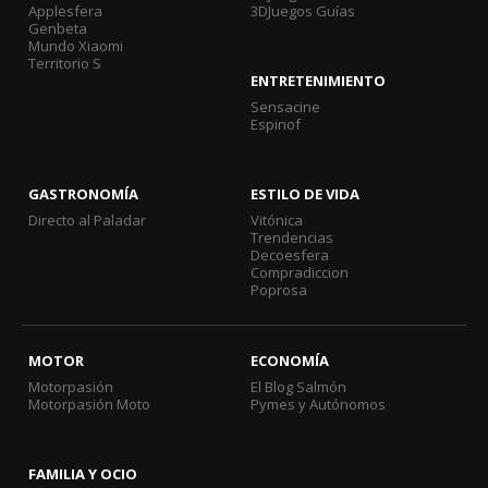
Applesfera
3DJuegos Guías
Genbeta
Mundo Xiaomi
Territorio S
ENTRETENIMIENTO
Sensacine
Espinof
GASTRONOMÍA
ESTILO DE VIDA
Directo al Paladar
Vitónica
Trendencias
Decoesfera
Compradiccion
Poprosa
MOTOR
ECONOMÍA
Motorpasión
El Blog Salmón
Motorpasión Moto
Pymes y Autónomos
FAMILIA Y OCIO