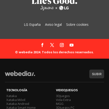
LG España
Aviso legal
Sobre cookies
© webedia 2024. Todos los derechos reservados.
SUBIR
TECNOLOGÍA
VIDEOJUEGOS
Xataka
3DJuegos
Xataka Móvil
Vida Extra
Xataka Android
MGG
Xataka Smart Home
3DJuegos PC