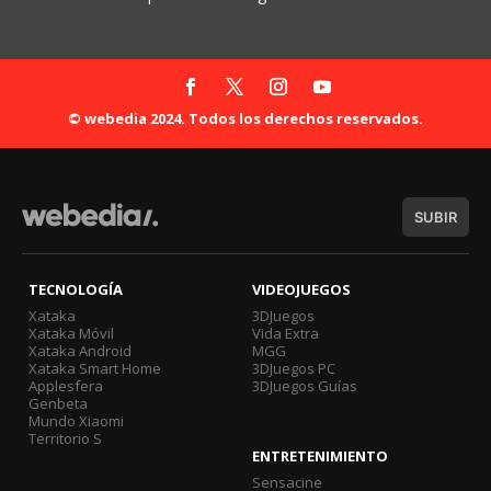
© webedia 2024. Todos los derechos reservados.
SUBIR
TECNOLOGÍA
VIDEOJUEGOS
Xataka
3DJuegos
Xataka Móvil
Vida Extra
Xataka Android
MGG
Xataka Smart Home
3DJuegos PC
Applesfera
3DJuegos Guías
Genbeta
Mundo Xiaomi
Territorio S
ENTRETENIMIENTO
Sensacine