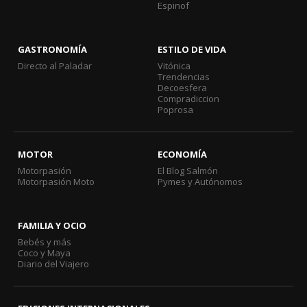
Espinof
GASTRONOMÍA
ESTILO DE VIDA
Directo al Paladar
Vitónica
Trendencias
Decoesfera
Compradiccion
Poprosa
MOTOR
ECONOMÍA
Motorpasión
El Blog Salmón
Motorpasión Moto
Pymes y Autónomos
FAMILIA Y OCIO
Bebés y más
Coco y Maya
Diario del Viajero