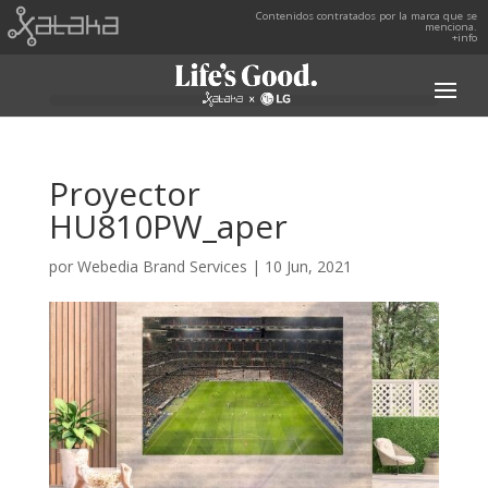
Contenidos contratados por la marca que se
menciona.
+info
Proyector
HU810PW_aper
por
Webedia Brand Services
|
10 Jun, 2021