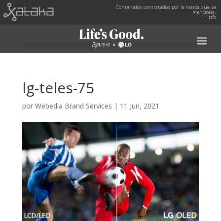
Contenidos contratados por la marca que se
menciona.
+info
lg-teles-75
por
Webedia Brand Services
|
11 Jun, 2021