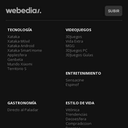
SUBIR
TECNOLOGÍA
VIDEOJUEGOS
Xataka
3DJuegos
Xataka Móvil
Vida Extra
Xataka Android
MGG
Xataka Smart Home
3DJuegos PC
Applesfera
3DJuegos Guías
Genbeta
Mundo Xiaomi
Territorio S
ENTRETENIMIENTO
Sensacine
Espinof
GASTRONOMÍA
ESTILO DE VIDA
Directo al Paladar
Vitónica
Trendencias
Decoesfera
Compradiccion