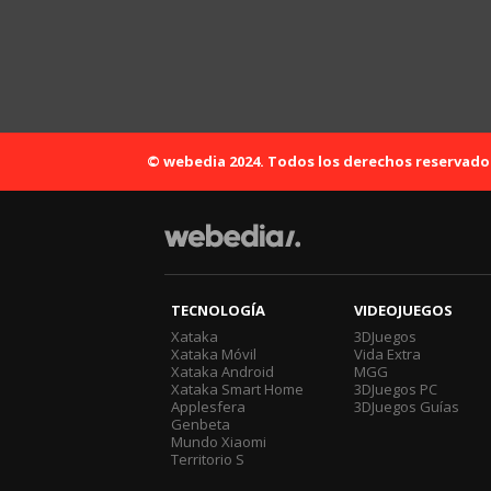
© webedia 2024. Todos los derechos reservado
TECNOLOGÍA
VIDEOJUEGOS
Xataka
3DJuegos
Xataka Móvil
Vida Extra
Xataka Android
MGG
Xataka Smart Home
3DJuegos PC
Applesfera
3DJuegos Guías
Genbeta
Mundo Xiaomi
Territorio S