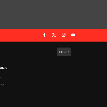
SUBIR
VIDA
s
a
ion