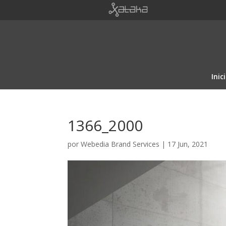
Inic
1366_2000
por
Webedia Brand Services
|
17 Jun, 2021