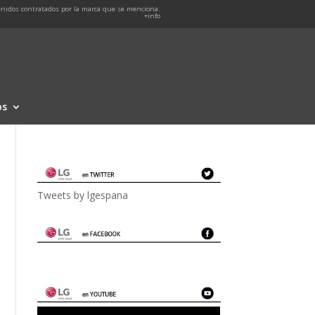
nidos contratados por la marca que se menciona.
+info
os
Tweets by lgespana