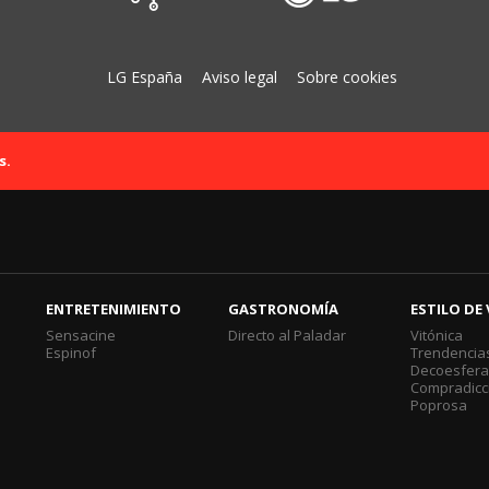
LG España
Aviso legal
Sobre cookies
s.
ENTRETENIMIENTO
GASTRONOMÍA
ESTILO DE 
Sensacine
Directo al Paladar
Vitónica
Espinof
Trendencia
Decoesfer
Compradicc
Poprosa