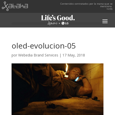
Contenidos contratados por la marca que se
menciona.
+info
oled-evolucion-05
por
Webedia Brand Services
|
17 May, 2018