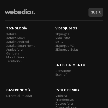
SUBIR
TECNOLOGÍA
VIDEOJUEGOS
Xataka
3DJuegos
Xataka Móvil
Vida Extra
Xataka Android
MGG
Xataka Smart Home
3DJuegos PC
Applesfera
3DJuegos Guías
Genbeta
Mundo Xiaomi
Territorio S
ENTRETENIMIENTO
Sensacine
Espinof
GASTRONOMÍA
ESTILO DE VIDA
Directo al Paladar
Vitónica
Trendencias
Decoesfera
Compradiccion