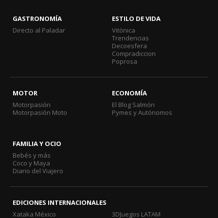
GASTRONOMÍA
ESTILO DE VIDA
Directo al Paladar
Vitónica
Trendencias
Decoesfera
Compradiccion
Poprosa
MOTOR
ECONOMÍA
Motorpasión
El Blog Salmón
Motorpasión Moto
Pymes y Autónomos
FAMILIA Y OCIO
Bebés y más
Coco y Maya
Diario del Viajero
EDICIONES INTERNACIONALES
Xataka México
3DJuegos LATAM