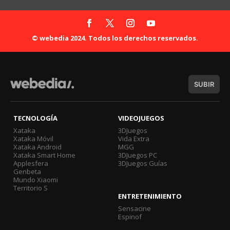
© webedia 2024. Todos los derechos reservados.
SUBIR
TECNOLOGÍA
VIDEOJUEGOS
Xataka
3DJuegos
Xataka Móvil
Vida Extra
Xataka Android
MGG
Xataka Smart Home
3DJuegos PC
Applesfera
3DJuegos Guías
Genbeta
Mundo Xiaomi
Territorio S
ENTRETENIMIENTO
Sensacine
Espinof