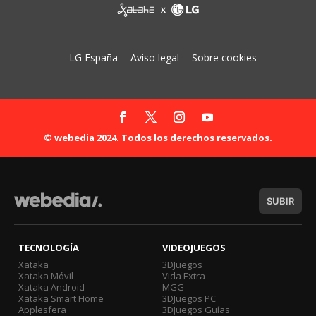
LG España
Aviso legal
Sobre cookies
© webedia 2024. Todos los derechos reservados.
SUBIR
TECNOLOGÍA
VIDEOJUEGOS
Xataka
3DJuegos
Xataka Móvil
Vida Extra
Xataka Android
MGG
Xataka Smart Home
3DJuegos PC
Applesfera
3DJuegos Guías