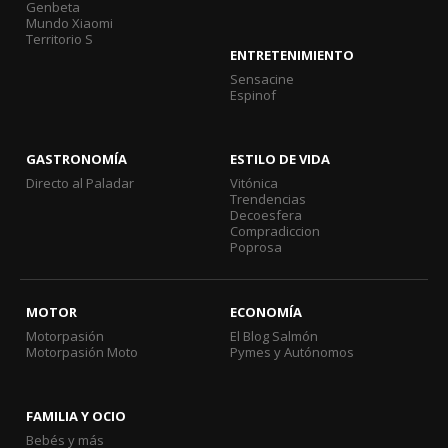
Genbeta
Mundo Xiaomi
Territorio S
ENTRETENIMIENTO
Sensacine
Espinof
GASTRONOMÍA
ESTILO DE VIDA
Directo al Paladar
Vitónica
Trendencias
Decoesfera
Compradiccion
Poprosa
MOTOR
ECONOMÍA
Motorpasión
El Blog Salmón
Motorpasión Moto
Pymes y Autónomos
FAMILIA Y OCIO
Bebés y más