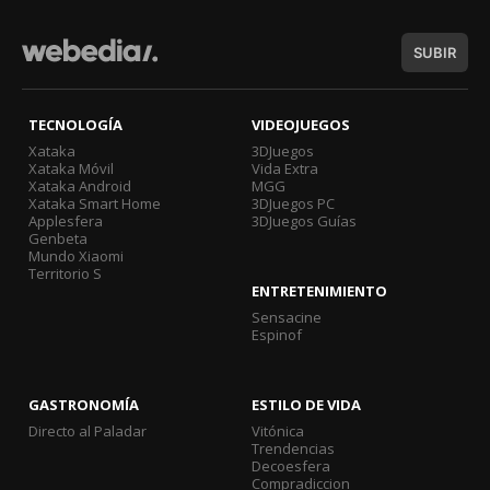
SUBIR
TECNOLOGÍA
VIDEOJUEGOS
Xataka
3DJuegos
Xataka Móvil
Vida Extra
Xataka Android
MGG
Xataka Smart Home
3DJuegos PC
Applesfera
3DJuegos Guías
Genbeta
Mundo Xiaomi
Territorio S
ENTRETENIMIENTO
Sensacine
Espinof
GASTRONOMÍA
ESTILO DE VIDA
Directo al Paladar
Vitónica
Trendencias
Decoesfera
Compradiccion