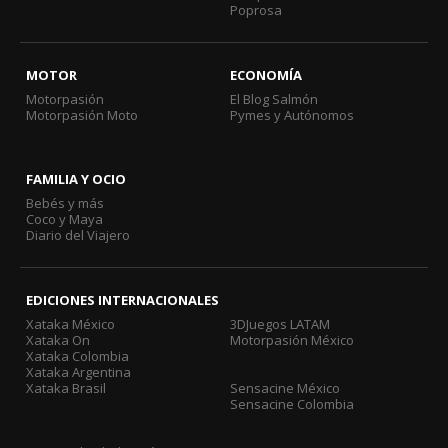
Poprosa
MOTOR
ECONOMÍA
Motorpasión
El Blog Salmón
Motorpasión Moto
Pymes y Autónomos
FAMILIA Y OCIO
Bebés y más
Coco y Maya
Diario del Viajero
EDICIONES INTERNACIONALES
Xataka México
3DJuegos LATAM
Xataka On
Motorpasión México
Xataka Colombia
Xataka Argentina
Xataka Brasil
Sensacine México
Sensacine Colombia