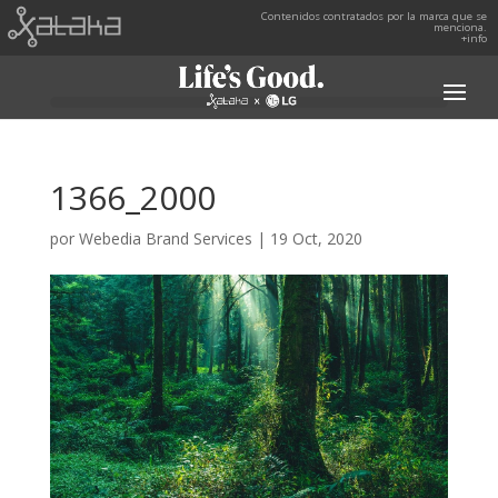
Contenidos contratados por la marca que se
menciona.
+info
1366_2000
por
Webedia Brand Services
|
19 Oct, 2020