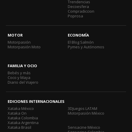
Trendencias
Decoesfera
Compradiccion
Poprosa
MOTOR
ECONOMÍA
Motorpasión
El Blog Salmón
Motorpasión Moto
Pymes y Autónomos
FAMILIA Y OCIO
Bebés y más
Coco y Maya
Diario del Viajero
EDICIONES INTERNACIONALES
Xataka México
3DJuegos LATAM
Xataka On
Motorpasión México
Xataka Colombia
Xataka Argentina
Xataka Brasil
Sensacine México
Sensacine Colombia