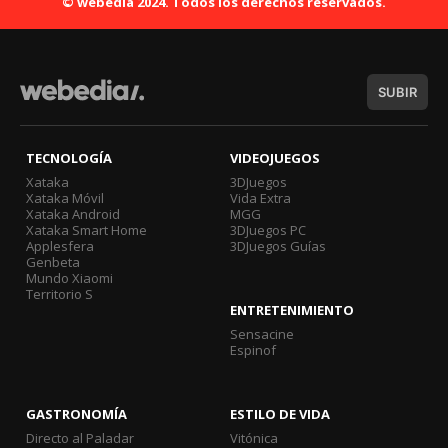
© webedia 2024. Todos los derechos reservados.
SUBIR
TECNOLOGÍA
VIDEOJUEGOS
Xataka
3DJuegos
Xataka Móvil
Vida Extra
Xataka Android
MGG
Xataka Smart Home
3DJuegos PC
Applesfera
3DJuegos Guías
Genbeta
Mundo Xiaomi
Territorio S
ENTRETENIMIENTO
Sensacine
Espinof
GASTRONOMÍA
ESTILO DE VIDA
Directo al Paladar
Vitónica