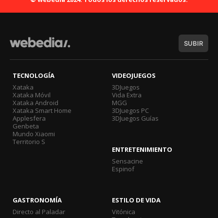
SUBIR
TECNOLOGÍA
VIDEOJUEGOS
Xataka
3DJuegos
Xataka Móvil
Vida Extra
Xataka Android
MGG
Xataka Smart Home
3DJuegos PC
Applesfera
3DJuegos Guías
Genbeta
Mundo Xiaomi
Territorio S
ENTRETENIMIENTO
Sensacine
Espinof
GASTRONOMÍA
ESTILO DE VIDA
Directo al Paladar
Vitónica