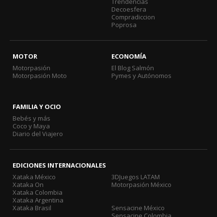
Trendencias
Decoesfera
Compradiccion
Poprosa
MOTOR
ECONOMÍA
Motorpasión
El Blog Salmón
Motorpasión Moto
Pymes y Autónomos
FAMILIA Y OCIO
Bebés y más
Coco y Maya
Diario del Viajero
EDICIONES INTERNACIONALES
Xataka México
3DJuegos LATAM
Xataka On
Motorpasión México
Xataka Colombia
Xataka Argentina
Xataka Brasil
Sensacine México
Sensacine Colombia