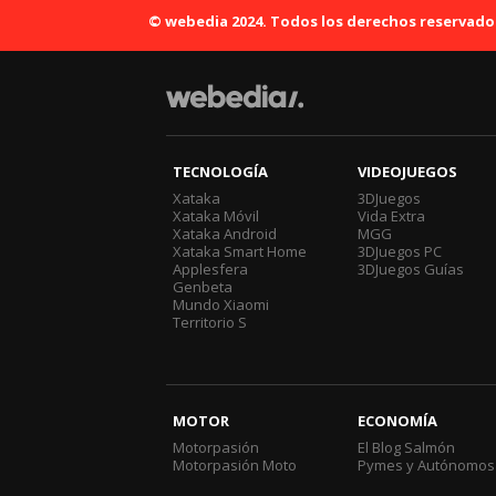
© webedia 2024. Todos los derechos reservado
TECNOLOGÍA
VIDEOJUEGOS
Xataka
3DJuegos
Xataka Móvil
Vida Extra
Xataka Android
MGG
Xataka Smart Home
3DJuegos PC
Applesfera
3DJuegos Guías
Genbeta
Mundo Xiaomi
Territorio S
MOTOR
ECONOMÍA
Motorpasión
El Blog Salmón
Motorpasión Moto
Pymes y Autónomos