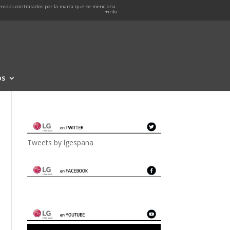
nidos contratados por la marca que se menciona.
+info
os
Tweets by lgespana