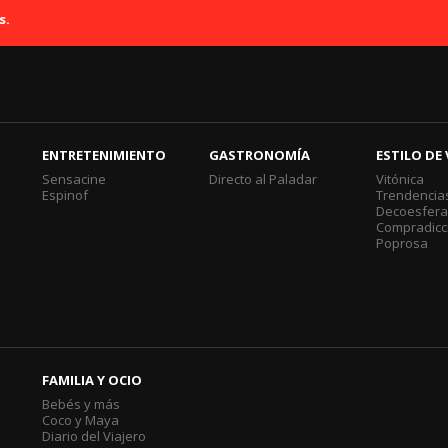
s.
ENTRETENIMIENTO
GASTRONOMÍA
ESTILO DE 
Sensacine
Directo al Paladar
Vitónica
Espinof
Trendencia
Decoesfer
Compradicc
Poprosa
FAMILIA Y OCIO
Bebés y más
Coco y Maya
Diario del Viajero