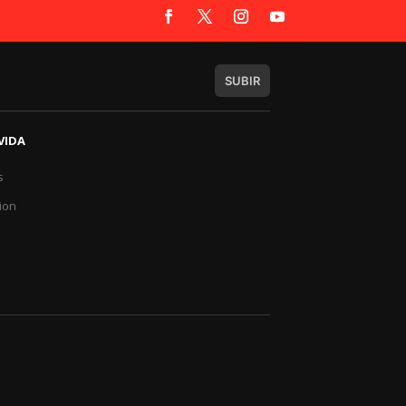
SUBIR
VIDA
s
a
ion